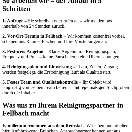
So arbeiten wir – der Ablauf in 5
Schritten
1
.
Anfrage
–
Sie schreiben oder rufen an – wir melden uns
innerhalb von 24 Stunden zurück.
2
.
Vor-Ort-Termin in Fellbach
–
Wir kommen kostenfrei vorbei,
schauen uns Räume, Flächen und Ihre Vorstellungen an.
3
.
Festpreis-Angebot
–
Klares Angebot mit Reinigungsplan,
Frequenz und Preis – keine Pauschalen, keine Überraschungen.
4
.
Reinigungsplan und Einweisung
–
Team, Zeiten, Zugang
werden festgelegt, die Erstreinigung läuft als Qualitätsstart.
5
.
Festes Team und Qualitätskontrolle
–
Ihr Objekt wird
langfristig vom selben Team betreut – mit regelmäßigen Stichproben
durch die Inhaber.
Was uns zu Ihrem Reinigungspartner in
Fellbach
macht
Familienunternehmen aus dem Remstal
–
Wir leben und arbeiten
hier. Anfahrtswege, Branchen, Ansprechpartner kennen wir aus