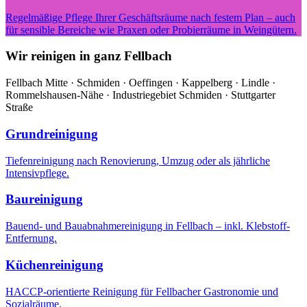
Regelmäßige Pflege Ihrer Geschäftsräume nach festem Plan – auch
für sensible Bereiche wie Praxen oder Probierräume in Weingütern.
Wir reinigen in ganz Fellbach
Fellbach Mitte · Schmiden · Oeffingen · Kappelberg · Lindle ·
Rommelshausen-Nähe · Industriegebiet Schmiden · Stuttgarter
Straße
Grundreinigung
Tiefenreinigung nach Renovierung, Umzug oder als jährliche
Intensivpflege.
Baureinigung
Bauend- und Bauabnahmereinigung in Fellbach – inkl. Klebstoff-
Entfernung.
Küchenreinigung
HACCP-orientierte Reinigung für Fellbacher Gastronomie und
Sozialräume.