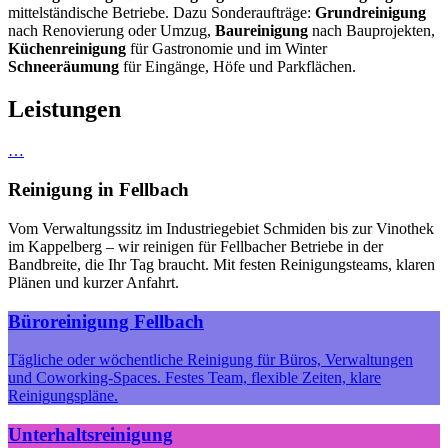
mittelständische Betriebe. Dazu Sonderaufträge:
Grundreinigung
nach Renovierung oder Umzug,
Baureinigung
nach Bauprojekten,
Küchenreinigung
für Gastronomie und im Winter
Schneeräumung
für Eingänge, Höfe und Parkflächen.
Leistungen
…
Reinigung
in
Fellbach
Vom Verwaltungssitz im Industriegebiet Schmiden bis zur Vinothek
im Kappelberg – wir reinigen für Fellbacher Betriebe in der
Bandbreite, die Ihr Tag braucht. Mit festen Reinigungsteams, klaren
Plänen und kurzer Anfahrt.
Büroreinigung Fellbach
Tägliche oder wöchentliche Reinigung für Büros, Verwaltungen
und Coworking-Spaces. Festes Team, flexible Zeiten, klare
Reinigungspläne.
Unterhaltsreinigung